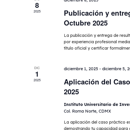
diciembre 8, 2025
8
Eventos
Publicación y entre
2025
Octubre 2025
La publicación y entrega de resul
por experiencia profesional media
título oficial y certificar formalme
DIC
diciembre 1, 2025
-
diciembre 5, 
1
Aplicación del Caso
2025
2025
Instituto Universitario de Inv
Col. Roma Norte, CDMX
La aplicación del caso práctico es
demostrando tu capacidad para an