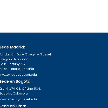
Sede Madrid:
Fundación José Ortega y Gasset
Gregorio Marañón
Calle Fortuny, 53.
28010 Madrid, España
www.ortegaygasset.edu
Sede en Bogotá:
Cra. 9 #74-08. Oficina 504.
Bogotá, Colombia.
www.ortegaygasset.edu
Sede en Lima: