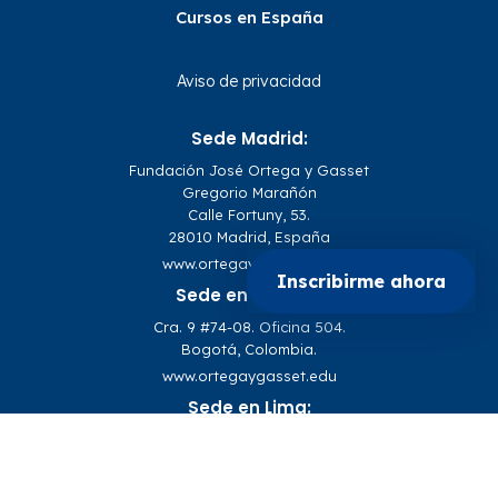
Cursos en España
Aviso de privacidad
Sede Madrid:
Fundación José Ortega y Gasset
Gregorio Marañón
Calle Fortuny, 53.
28010 Madrid, España
www.ortegaygasset.edu
Inscribirme ahora
Sede en Bogotá:
Cra. 9 #74-08. Oficina 504.
Bogotá, Colombia.
www.ortegaygasset.edu
Sede en Lima:
Jr. Sánchez Cerro 2050, piso 4,
Jesús María.
Lima, Perú