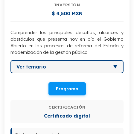
INVERSIÓN
$ 4,500 MXN
Comprender los principales desafíos, alcances y
obstáculos que presenta hoy en día el Gobierno
Abierto en los procesos de reforma del Estado y
modernización de la gestión pública.
Ver temario
I. Gobierno Abierto y Políticas
internacionales
Programa
II. Buenas prácticas de Gobierno Abierto
en el marco internacional
CERTIFICACIÓN
Certificado digital
III. Agenda de Gobierno Abierto
IV. Principios de la Política Digital en la