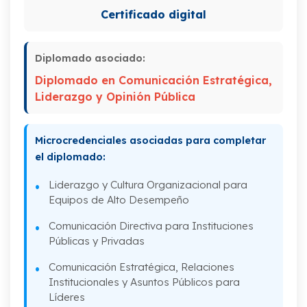
III. Desarrollo de estrategias políticas y
Certificado digital
electorales
IV. Diseño e implementación de una
Diplomado asociado:
campaña electoral
Diplomado en Comunicación Estratégica,
V. Componentes de una estrategia de
Liderazgo y Opinión Pública
comunicación para la campaña
VI. Marketing en campaña electoral: todo
Microcredenciales asociadas para completar
comunica
el diplomado:
Liderazgo y Cultura Organizacional para
Equipos de Alto Desempeño
Comunicación Directiva para Instituciones
Públicas y Privadas
Comunicación Estratégica, Relaciones
Institucionales y Asuntos Públicos para
Líderes