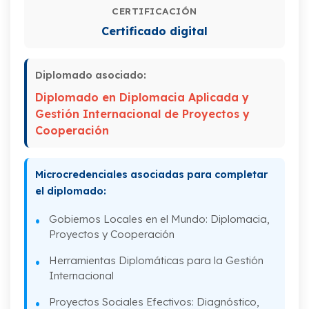
CERTIFICACIÓN
III. Formulación del perfil de un proyecto
Certificado digital
IV. Procesos de gestión para un proyecto
de Cooperación
Diplomado asociado:
V. Gestión y administración de proyectos
Diplomado en Diplomacia Aplicada y
Gestión Internacional de Proyectos y
VI. Procesos de evaluación para un
Cooperación
proyecto de cooperación
Microcredenciales asociadas para completar
el diplomado:
Gobiernos Locales en el Mundo: Diplomacia,
Proyectos y Cooperación
Herramientas Diplomáticas para la Gestión
Internacional
Proyectos Sociales Efectivos: Diagnóstico,