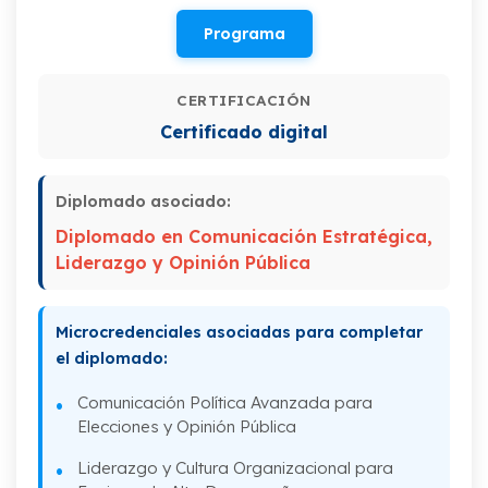
Programa
II. Gestión de la comunicación y desarrollo
institucional
CERTIFICACIÓN
III. Las relaciones en las organizaciones y
Certificado digital
la comunicación interpersonal
IV. Relaciones institucionales y asuntos
Diplomado asociado:
públicos
Diplomado en Comunicación Estratégica,
V. Relaciones con los mercados
Liderazgo y Opinión Pública
VI. Relaciones con la prensa
Microcredenciales asociadas para completar
el diplomado:
Comunicación Política Avanzada para
Elecciones y Opinión Pública
Liderazgo y Cultura Organizacional para