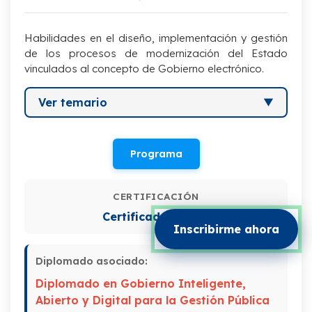
Habilidades en el diseño, implementación y gestión
de los procesos de modernización del Estado
vinculados al concepto de Gobierno electrónico.
Ver temario
I. Gobierno electrónico y portales
gubernamentales
Programa
II. Aplicaciones, Ventajas y Desventajas del
Gobierno Electrónico
CERTIFICACIÓN
Certificado digital
III. Aplicaciones, Ventajas y Desventajas
Inscribirme ahora
del Gobierno Electrónico
Diplomado asociado:
IV. Estrategias y aplicaciones avanzadas
del E-gobierno.
Diplomado en Gobierno Inteligente,
Abierto y Digital para la Gestión Pública