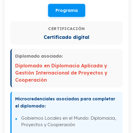
I. Introducción a la Diplomacia
Programa
II. Evolución histórica de la Diplomacia
III. Diplomacia y elementos que la influyen
CERTIFICACIÓN
Certificado digital
IV. Diplomacia como herramienta de
negociación en la gestión internacional
Diplomado asociado:
V. Diplomacia Cultural como un enfoque
estratégico de Política y Gestión
Diplomado en Diplomacia Aplicada y
Gestión Internacional de Proyectos y
VI. Desafíos de la Diplomacia en el nuevo
Cooperación
sistema internacional global
Microcredenciales asociadas para completar
el diplomado:
Gobiernos Locales en el Mundo: Diplomacia,
Proyectos y Cooperación