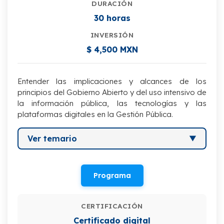
DURACIÓN
30 horas
INVERSIÓN
$ 4,500 MXN
Entender las implicaciones y alcances de los
principios del Gobierno Abierto y del uso intensivo de
la información pública, las tecnologías y las
plataformas digitales en la Gestión Pública.
Ver temario
I. Datos abiertos gubernamentales (open
data) y usabilidad de los datos.
Programa
II. Implementación del gobierno abierto y
relación entre datos abiertos, gobierno
CERTIFICACIÓN
electrónico y gobierno abierto.
Certificado digital