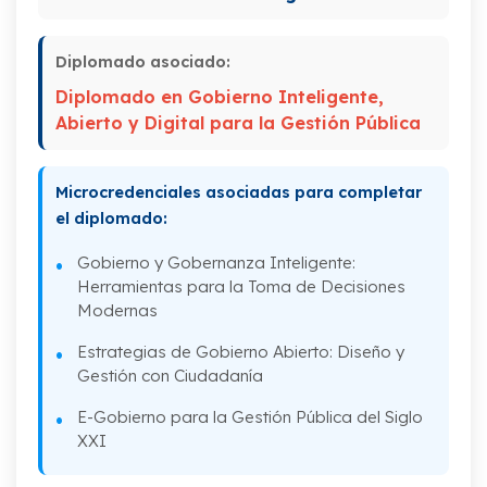
III. Reutilización de la información del
sector público.
Diplomado asociado:
IV. La nueva gestión pública hacia un
Diplomado en Gobierno Inteligente,
modelo de administración 2.0.
Abierto y Digital para la Gestión Pública
Microcredenciales asociadas para completar
el diplomado:
Gobierno y Gobernanza Inteligente:
Herramientas para la Toma de Decisiones
Modernas
Estrategias de Gobierno Abierto: Diseño y
Gestión con Ciudadanía
E-Gobierno para la Gestión Pública del Siglo
XXI