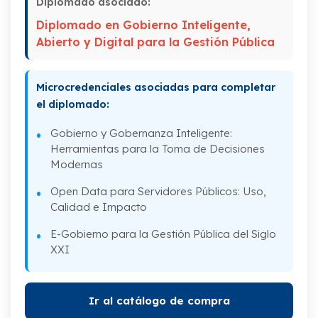
Diplomado asociado:
Administración Pública
Diplomado en Gobierno Inteligente,
V. Desburocratización del Estado a través
Abierto y Digital para la Gestión Pública
del Gobierno Digital
VI. Innovación gubernamental y gobierno
Microcredenciales asociadas para completar
abierto
el diplomado:
Gobierno y Gobernanza Inteligente:
Herramientas para la Toma de Decisiones
Modernas
Open Data para Servidores Públicos: Uso,
Calidad e Impacto
E-Gobierno para la Gestión Pública del Siglo
XXI
Ir al catálogo de compra