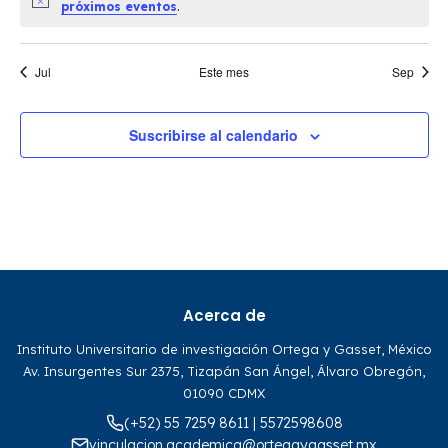
Aviso
próximos eventos
.
Jul
Este mes
Sep
Suscribirse al calendario
Acerca de
Instituto Universitario de investigación Ortega y Gasset, México
Av. Insurgentes Sur 2375, Tizapán San Ángel, Álvaro Obregón,
01090 CDMX
(+52) 55 7259 8611 | 5572598608
vinculacion.academica@ortegaygasset.mx