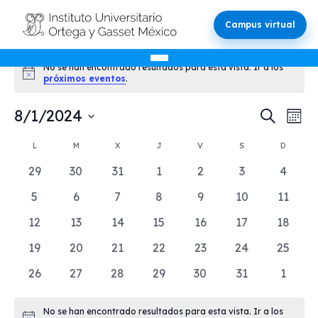
Campus virtual
Eventos
No se han encontrado resultados para esta vista. Ir a los
Aviso
próximos eventos
.
Nave
Na
8/1/2024
Buscar
Mes
d
Selecciona
de
Calendario
LUNES
MARTES
MIÉRCOLES
JUEVES
VIERNES
SÁBADO
DOMIN
L
M
X
J
V
S
D
la
vi
bús
fecha.
0
0
0
0
0
0
0
de
29
30
31
1
2
3
4
d
eventos
eventos
eventos
eventos
eventos
eventos
evento
y
0
0
0
0
0
0
0
5
6
7
8
9
10
11
Eventos
Ev
eventos
eventos
eventos
eventos
eventos
eventos
evento
0
0
0
0
0
0
0
12
13
14
15
16
17
18
vista
eventos
eventos
eventos
eventos
eventos
eventos
evento
0
0
0
0
0
0
0
19
20
21
22
23
24
25
de
eventos
eventos
eventos
eventos
eventos
eventos
evento
0
0
0
0
0
0
0
26
27
28
29
30
31
1
Even
eventos
eventos
eventos
eventos
eventos
eventos
evento
No se han encontrado resultados para esta vista. Ir a los