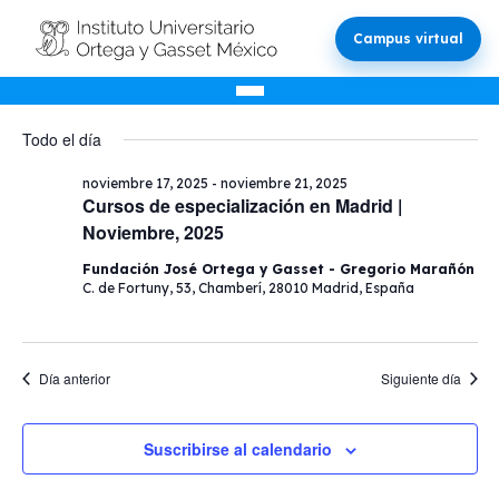
Campus virtual
Eventos
Nave
Na
11/20/2025
Buscar
Día
d
Selecciona
de
Todo el día
la
en
vi
bús
fecha.
noviembre 17, 2025
-
noviembre 21, 2025
d
Cursos de especialización en Madrid |
y
noviembre
Ev
Noviembre, 2025
vista
Fundación José Ortega y Gasset - Gregorio Marañón
C. de Fortuny, 53, Chamberí, 28010 Madrid, España
20,
de
Even
2025
Día anterior
Siguiente día
Suscribirse al calendario