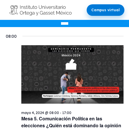
Campus virtual
Eventos
Nave
Na
5/4/2024
Buscar
Día
d
Selecciona
de
08:00
la
en
vi
bús
fecha.
d
y
mayo
Ev
vista
4,
de
Even
2024
mayo 4, 2024 @ 08:00
-
17:00
Mesa 5. Comunicación Política en las
elecciones ¿Quién está dominando la opinión