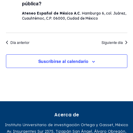
pública?
Ateneo Español de México A.C.
Hamburgo 6, col. Juárez,
Cuauhtémoc, C.P. 06000, Ciudad de México
Día anterior
Siguiente día
Suscribirse al calendario
Acerca de
Instituto Universitario de investigación Ortega y Gasset, México
Av. Insurgentes Sur 2375, Tizapán San Ángel, Álvaro Obregón,