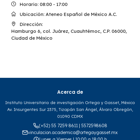
Horario:
08:00 - 17:00
Ubicación:
Ateneo Español de México A.C.
Dirección:
Hamburgo 6, col. Juárez, Cuauhtémoc, C.P. 06000,
Ciudad de México
Acerca de
Instituto Universitario de investigación Ortega y Gasset, México
Av. Insurgentes Sur 2375, Tizapán San Ángel, Álvaro Obregón,
01090 CDMX
(+52) 55 7259 8611 | 5572598608
vinculacion.academica@ortegaygasset.mx
Lunes a Viernes | 10:00 a 18:00 h