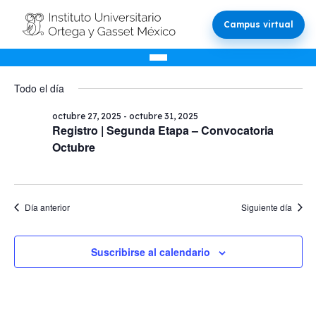
Campus virtual
Eventos
Nave
Na
10/29/2025
Buscar
Día
d
Selecciona
de
Todo el día
la
en
vi
bús
fecha.
octubre 27, 2025
-
octubre 31, 2025
d
Registro | Segunda Etapa – Convocatoria
y
octubre
Ev
Octubre
vista
29,
de
Día anterior
Siguiente día
Even
2025
Suscribirse al calendario