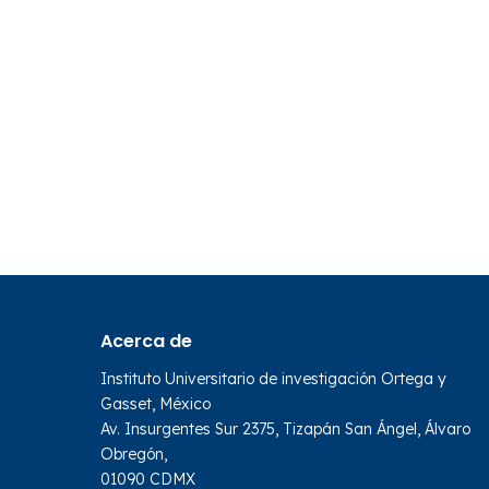
Acerca de
Instituto Universitario de investigación Ortega y
Gasset, México
Av. Insurgentes Sur 2375, Tizapán San Ángel, Álvaro
Obregón,
01090 CDMX