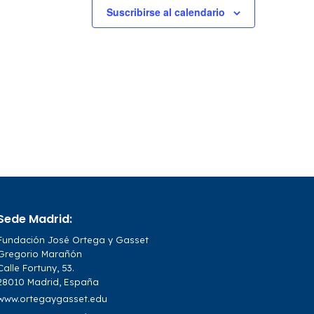
Suscribirse al calendario
Sede Madrid:
Fundación José Ortega y Gasset
Gregorio Marañón
Calle Fortuny, 53.
28010 Madrid, España
www.ortegaygasset.edu