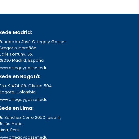
Sede Madrid:
Fundación José Ortega y Gasset
Gregorio Marañón
Calle Fortuny, 53.
28010 Madrid, España
www.ortegaygasset.edu
Sede en Bogotá:
Cra. 9 #74-08. Oficina 504.
Bogotá, Colombia.
www.ortegaygasset.edu
Sede en Lima:
Jr. Sánchez Cerro 2050, piso 4,
Jesús María.
Lima, Perú
www.ortegaygasset.edu