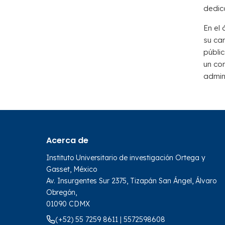
dedic
En el 
su ca
públic
un co
admini
Acerca de
Instituto Universitario de investigación Ortega y
Gasset, México
Av. Insurgentes Sur 2375, Tizapán San Ángel, Álvaro
Obregón,
01090 CDMX
(+52) 55 7259 8611 | 5572598608