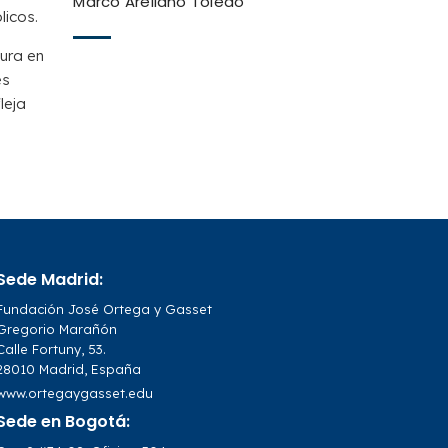
Marco Arellano Toledo
icos.
tura en
es
leja
Sede Madrid:
Fundación José Ortega y Gasset
Gregorio Marañón
Calle Fortuny, 53.
28010 Madrid, España
www.ortegaygasset.edu
Sede en Bogotá: