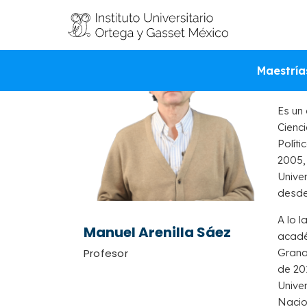
Hi
Maestría
Es un
Cienci
Polít
2005, 
Unive
desde
A lo l
Manuel Arenilla Sáez
académ
Profesor
Grana
de 201
Unive
Nacio