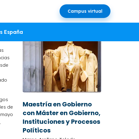
Campus virtual
s España
as
ncias
sde
tado
rgos
Maestría en Gobierno
des de
con Máster en Gobierno,
y mayo
Instituciones y Procesos
,
Políticos