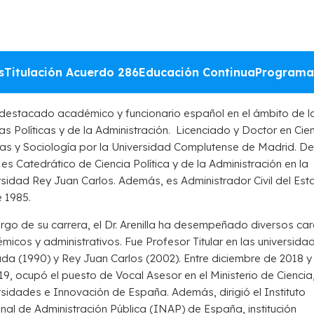
storial Académico
s
Titulación Acuerdo 286
Educación Continua
Programa
 destacado académico y funcionario español en el ámbito de l
as Políticas y de la Administración. Licenciado y Doctor en Cie
icas y Sociología por la Universidad Complutense de Madrid.
De
es Catedrático de Ciencia Política y de la Administración en la
rsidad Rey Juan Carlos. Además, es Administrador Civil del Es
 1985.
argo de su carrera, el Dr. Arenilla ha desempeñado diversos ca
icos y administrativos. Fue Profesor Titular en las universida
da (1990) y Rey Juan Carlos (2002). Entre diciembre de 2018 
9, ocupó el puesto de Vocal Asesor en el Ministerio de Ciencia
rsidades e Innovación de España. Además, dirigió el Instituto
nal de Administración Pública (INAP) de España, institución