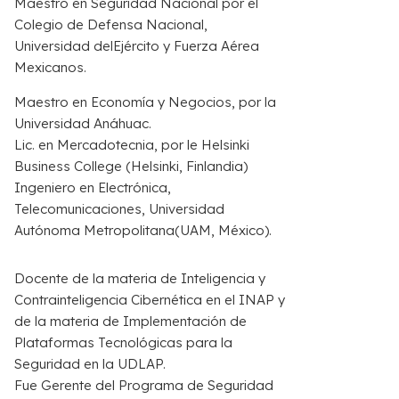
Maestro
en
Seguridad
Nacional
por
el
Colegio
de
Defensa
Nacional,
Universidad
del
Ejército
y
Fuerza
Aérea
Mexicanos.
Maestro
en
Economía
y
Negocios,
por la
Universidad
Anáhuac
.
Lic.
en
Mercadotecnia,
por le
Helsinki
Business
College
(
Helsinki,
Finlandia
)
Ingeniero en Electrónica,
Telecomunicaciones, Universidad
Autónoma
Metropolitana
(UAM, México).
Docente
de la materia de Inteligencia y
Contrainteligencia Cibernética en el INAP
y
de la materia de
Implementación de
Plataformas Tecnológicas para la
Seguridad en la UDLAP
.
Fue Gerente
del
Programa
de
Seguridad