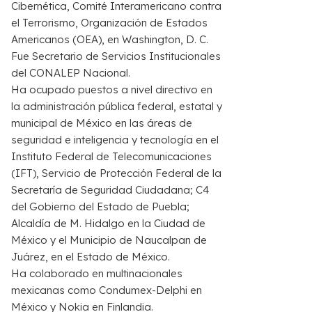
Cibernética,
Comité
Interamericano
contra
el
Terrorismo,
Organización
de
Estados
Americanos
(OEA)
,
en
Washington
,
D.
C.
Fue S
ecretario
de
Servicios
Institucionales
del
CONALEP
Nacional
.
Ha ocupado puestos a nivel directivo en
la administración pública federal, estatal y
municipal de México en las áreas de
seguridad e inteligencia y tecnología en el
I
nstituto
F
ederal de
T
elecomunicaciones
(IFT)
, Servicio de Protección Federal de la
S
ecretaría de
S
eguridad
C
iudadana
;
C4
del Gobierno del Estado de Puebla
;
Alcaldía de M. Hidalgo
en la Ciudad de
México
y
el
M
unicipio de Naucalpan de
Juárez
, en el Estado de México.
Ha
co
laborado en multinacionales
mexicanas como Condumex-Delphi en
México y Nokia en Finlandia
.