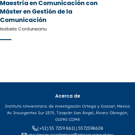
Maestría en Comunicación con
Máster en Gestión de la
Comunicación
Isabela Corduneanu
Acerca de
Instituto Universitario de investigación Ortega y Gasset, México
Av. Insurgentes Sur 2375, Tizapán San Ángel, Álvaro Obregón,
01090 CDMX
(+52) 55 7259 8611 | 5572598608
vinculacion.academica@ortegaygasset.mx