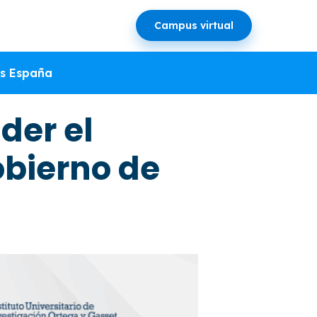
Campus virtual
s España
der el
obierno de