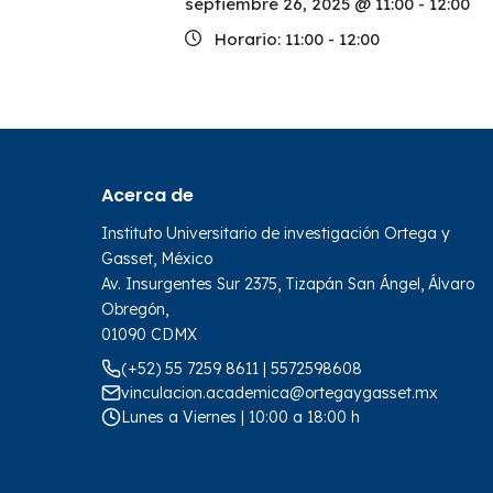
septiembre 26, 2025 @ 11:00
-
12:00
Horario:
11:00 - 12:00
Acerca de
Instituto Universitario de investigación Ortega y
Gasset, México
Av. Insurgentes Sur 2375, Tizapán San Ángel, Álvaro
Obregón,
01090 CDMX
(+52) 55 7259 8611 | 5572598608
vinculacion.academica@ortegaygasset.mx
Lunes a Viernes | 10:00 a 18:00 h