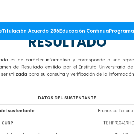
DACIÓN DEL DICTAM
s
Titulación Acuerdo 286
Educación Continua
Programa
RESULTADO
ada es de carácter informativo y corresponde a una repre
amen de Resultado emitido por el Instituto Universitario de
r utilizada para su consulta y verificación de la información
DATOS DEL SUSTENTANTE
el sustentante
Francisco Tenori
CURP
TEHF910419H