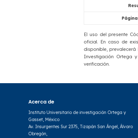
Resu
Página
El uso del presente Cód
oficial. En caso de ex
disponible, prevalecerá l
Investigación Ortega y
verificación.
Acerca de
Instituto Universitario de investigación Ortega y
Gasset, México
Av. Insurgentes Sur 2375, Tizapán San Ángel, Álvaro
Obregón,