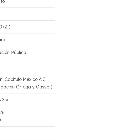
ato
072-1
ura
ación Pública
, Capítulo México A.C.
stigación Ortega y Gasset)
 Sur
26
0