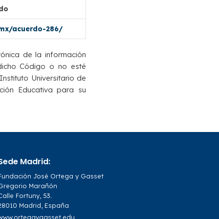
ado
.mx/acuerdo-286/
rónica de la información
 dicho Código o no esté
Instituto Universitario de
ción Educativa para su
Sede Madrid:
Fundación José Ortega y Gasset
Gregorio Marañón
Calle Fortuny, 53.
28010 Madrid, España
www.ortegaygasset.edu