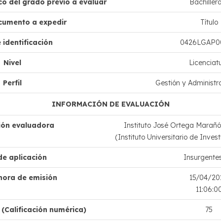
o del grado previo a evaluar
Bachiller
cumento a expedir
Título
 identificación
0426LGAP0
Nivel
Licenciat
Perfil
Gestión y Administr
INFORMACIÓN DE EVALUACIÓN
ción evaluadora
Instituto José Ortega Marañón
(Instituto Universitario de Inve
de aplicación
Insurgentes
hora de emisión
15/04/20
11:06:0
(Calificación numérica)
75