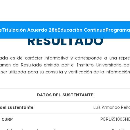
DACIÓN DEL DICTAM
s
Titulación Acuerdo 286
Educación Continua
Programa
RESULTADO
ada es de carácter informativo y corresponde a una repre
amen de Resultado emitido por el Instituto Universitario de
r utilizada para su consulta y verificación de la información
DATOS DEL SUSTENTANTE
el sustentante
Luis Armando Peña
CURP
PERL951005H