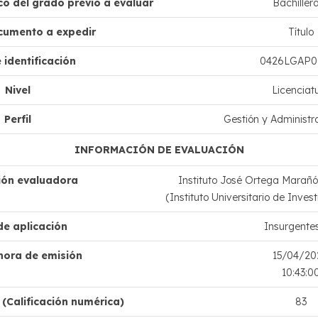
o del grado previo a evaluar
Bachiller
cumento a expedir
Título
 identificación
0426LGAP0
Nivel
Licenciat
Perfil
Gestión y Administr
INFORMACIÓN DE EVALUACIÓN
ción evaluadora
Instituto José Ortega Marañón
(Instituto Universitario de Inve
de aplicación
Insurgentes
hora de emisión
15/04/20
10:43:0
(Calificación numérica)
83