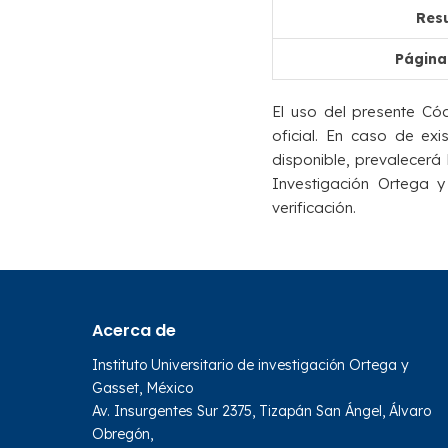
Resu
Página
El uso del presente Cód
oficial. En caso de ex
disponible, prevalecerá l
Investigación Ortega y
verificación.
Acerca de
Instituto Universitario de investigación Ortega y
Gasset, México
Av. Insurgentes Sur 2375, Tizapán San Ángel, Álvaro
Obregón,