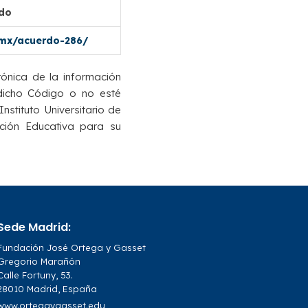
ado
.mx/acuerdo-286/
rónica de la información
 dicho Código o no esté
Instituto Universitario de
ción Educativa para su
Sede Madrid:
Fundación José Ortega y Gasset
Gregorio Marañón
Calle Fortuny, 53.
28010 Madrid, España
www.ortegaygasset.edu