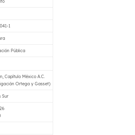
ato
041-1
ura
ación Pública
, Capítulo México A.C.
stigación Ortega y Gasset)
 Sur
26
0