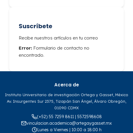
Suscríbete
Recibe nuestros artículos en tu correo
Error:
Formulario de contacto no
encontrado.
Acerca de
Instituto Universitario de investigación Ortega y Gasset, México
Av. Insurgentes Sur 2375, Tizapán San Ángel, Álvaro Obregón,
01090 CDMX
(+52) 55 7259 8611 | 5572598608
vinculacion.academica@ortegaygasset.mx
Lunes a Viernes | 10:00 a 18:00 h