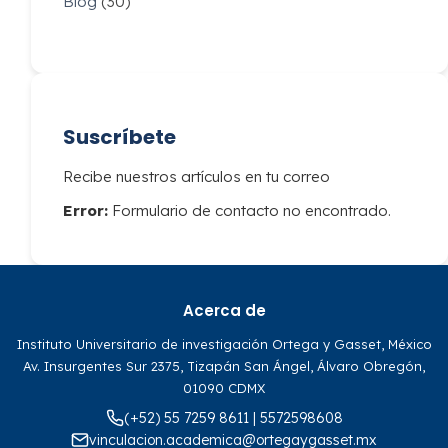
Blog
(30)
Suscríbete
Recibe nuestros artículos en tu correo
Error:
Formulario de contacto no encontrado.
Acerca de
Instituto Universitario de investigación Ortega y Gasset, México
Av. Insurgentes Sur 2375, Tizapán San Ángel, Álvaro Obregón,
01090 CDMX
(+52) 55 7259 8611 | 5572598608
vinculacion.academica@ortegaygasset.mx