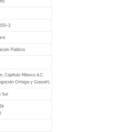
ato
050-2
ura
ación Pública
, Capítulo México A.C.
stigación Ortega y Gasset)
 Sur
26
0