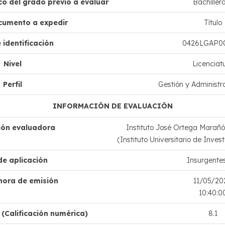
o del grado previo a evaluar
Bachiller
cumento a expedir
Título
 identificación
0426LGAP0
Nivel
Licenciat
Perfil
Gestión y Administr
INFORMACIÓN DE EVALUACIÓN
ción evaluadora
Instituto José Ortega Marañón
(Instituto Universitario de Inve
de aplicación
Insurgentes
hora de emisión
11/05/20
10:40:0
(Calificación numérica)
8.1