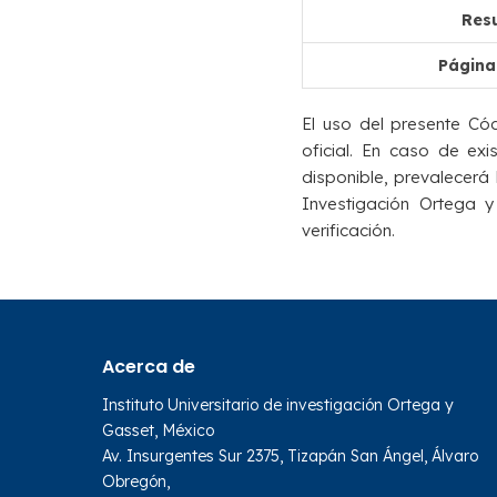
Resu
Página
El uso del presente Cód
oficial. En caso de ex
disponible, prevalecerá l
Investigación Ortega y
verificación.
Acerca de
Instituto Universitario de investigación Ortega y
Gasset, México
Av. Insurgentes Sur 2375, Tizapán San Ángel, Álvaro
Obregón,