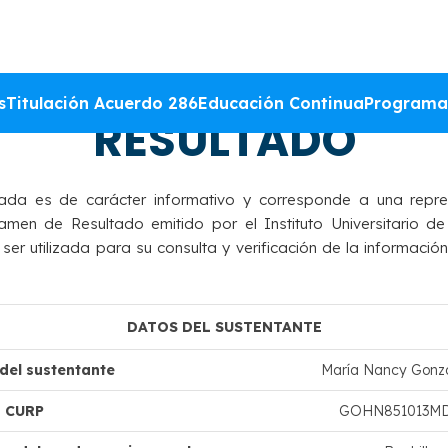
DACIÓN DEL DICTAM
s
Titulación Acuerdo 286
Educación Continua
Programa
RESULTADO
ada es de carácter informativo y corresponde a una repre
amen de Resultado emitido por el Instituto Universitario de
r utilizada para su consulta y verificación de la información
DATOS DEL SUSTENTANTE
el sustentante
María Nancy Gonzá
CURP
GOHN851013M