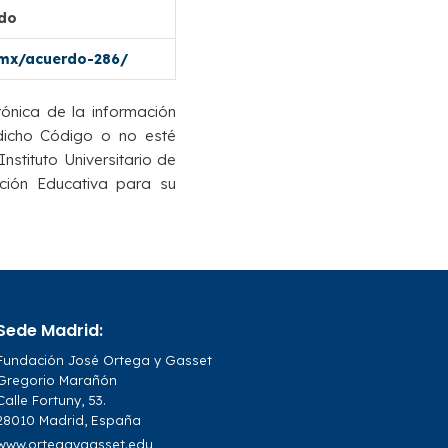
ado
.mx/acuerdo-286/
rónica de la información
 dicho Código o no esté
Instituto Universitario de
ción Educativa para su
Sede Madrid:
Fundación José Ortega y Gasset
Gregorio Marañón
Calle Fortuny, 53.
28010 Madrid, España
www.ortegaygasset.edu