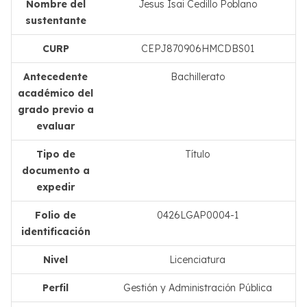
Nombre del
Jesus Isai Cedillo Poblano
sustentante
CURP
CEPJ870906HMCDBS01
Antecedente
Bachillerato
académico del
grado previo a
evaluar
Tipo de
Título
documento a
expedir
Folio de
0426LGAP0004-1
identificación
Nivel
Licenciatura
Perfil
Gestión y Administración Pública