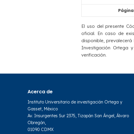
Página
El uso del presente Cód
oficial. En caso de ex
disponible, prevalecerá l
Investigación Ortega y
verificación.
Acerca de
Instituto Universitario de investigación Ortega y
Gasset, México
Av. Insurgentes Sur 2375, Tizapán San Ángel, Álvaro
Obregón,
01090 CDMX