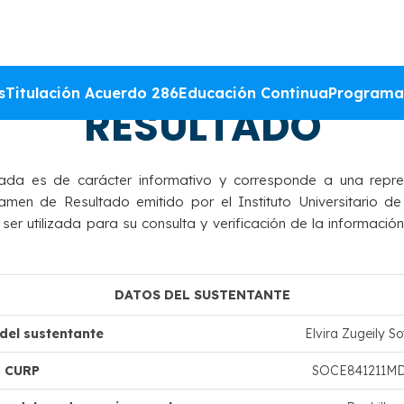
DACIÓN DEL DICTAM
s
Titulación Acuerdo 286
Educación Continua
Programa
RESULTADO
ada es de carácter informativo y corresponde a una repre
amen de Resultado emitido por el Instituto Universitario de
r utilizada para su consulta y verificación de la información
DATOS DEL SUSTENTANTE
el sustentante
Elvira Zugeily So
CURP
SOCE841211M