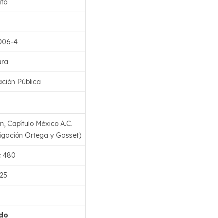
ato
006-4
ura
ación Pública
, Capítulo México A.C.
stigación Ortega y Gasset)
c 480
25
ado