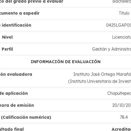
o del grado previo a evaluar
Bachiller
cumento a expedir
Título
 identificación
0425LGAP0
Nivel
Licenciat
Perfil
Gestión y Administr
INFORMACIÓN DE EVALUACIÓN
ción evaluadora
Instituto José Ortega Marañón
(Instituto Universitario de Inve
de aplicación
Chapultepe
hora de emisión
20/10/20
(Calificación numérica)
78.4
ltado final
Acredit