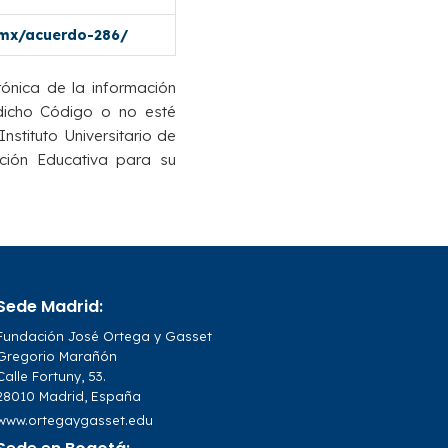
.mx/acuerdo-286/
rónica de la información
 dicho Código o no esté
Instituto Universitario de
ción Educativa para su
Sede Madrid:
Fundación José Ortega y Gasset
Gregorio Marañón
Calle Fortuny, 53.
28010 Madrid, España
www.ortegaygasset.edu